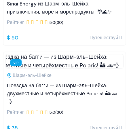
Sinai Energy из Шарм-эль-Шейха –
приключения, море и морепродукты! 🌴🌊✨
Рейтинг
5.0(30)
$ 50
Путешествуй
VIP
Шарм-эль-Шейхе
Поездка на багги — из Шарм-эль-Шейха:
двухместные и четырёхместные Polaris! 🏜️ 🚗
💨
Рейтинг
5.0(30)
$ 35
Путешествуй