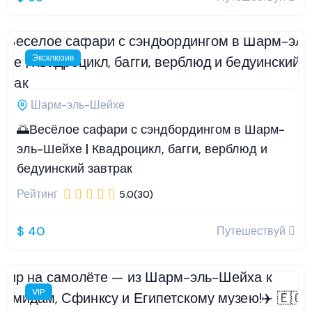
Эксклюзив
Шарм-эль-Шейхе
🌅Весёлое сафари с сэндбордингом в Шарм-
эль-Шейхе | Квадроцикл, багги, верблюд и
бедуинский завтрак
Рейтинг
5.0(30)
$ 40
Путешествуй
VIP